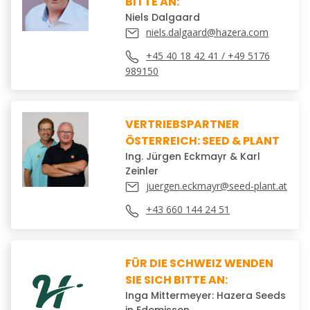
BITTE AN:
Niels Dalgaard
niels.dalgaard@hazera.com
+45 40 18 42 41 / +49 5176
989150
VERTRIEBSPARTNER
ÖSTERREICH: SEED & PLANT
Ing. Jürgen Eckmayr & Karl
Zeinler
juergen.eckmayr@seed-plant.at
+43 660 144 24 51
FÜR DIE SCHWEIZ WENDEN
SIE SICH BITTE AN:
Inga Mittermeyer: Hazera Seeds
in Edemissen