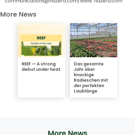
communications@hazera.com/www. hazera.com
More News
REEF — A strong
Das gesamte
debut under heat
Jahr über
knackige
Radieschen mit
der perfekten
Laublänge
More News