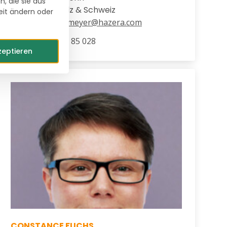
, die sie aus
Rheinland-Pfalz & Schweiz
eit ändern oder
inga.mittermeyer@hazera.com
+49 171 41 85 028
zeptieren
CONSTANCE FUCHS