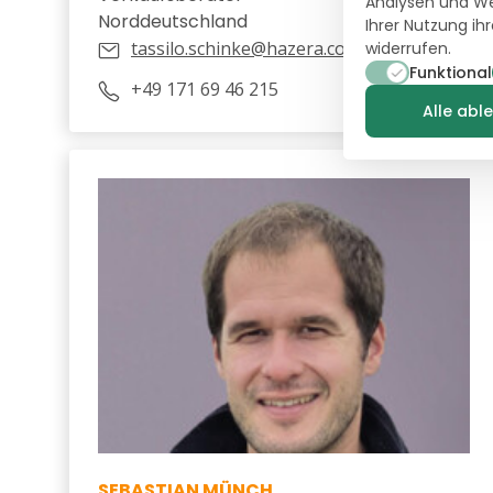
Analysen und We
Norddeutschland
Ihrer Nutzung ih
tassilo.schinke@hazera.com
widerrufen.
Funktional
+49 171 69 46 215
Alle abl
SEBASTIAN MÜNCH