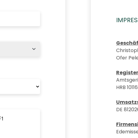
IMPRE
Geschäf
Christop
Ofer Pel
Registe
Amtsgeri
HRB 1011
Umsatzs
DE 81202
Firmens
Edemiss