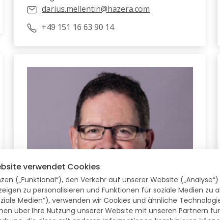
darius.mellentin@hazera.com
+49 151 16 63 90 14
bsite verwendet Cookies
zen („Funktional“), den Verkehr auf unserer Website („Analyse“
zeigen zu personalisieren und Funktionen für soziale Medien zu a
ziale Medien“), verwenden wir Cookies und ähnliche Technologien
ANDREAS BETTMER
en über Ihre Nutzung unserer Website mit unseren Partnern für
Verkaufsberater