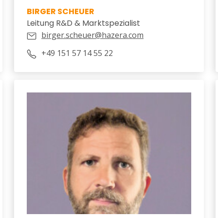
BIRGER SCHEUER
Leitung R&D & Marktspezialist
birger.scheuer@hazera.com
+49 151 57 14 55 22