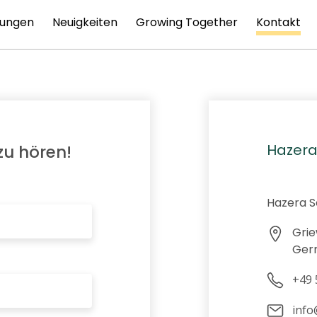
tungen
Neuigkeiten
Growing Together
Kontakt
Hazera
zu hören!
Hazera 
Grie
Ger
+49 
info