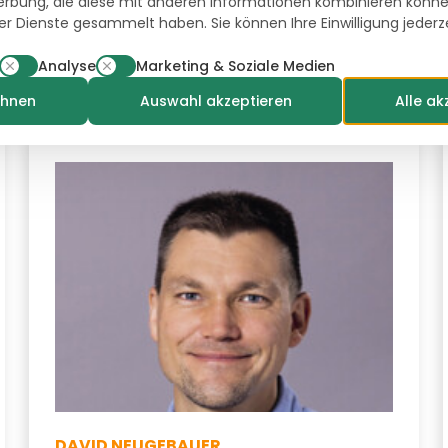
rbung, die diese mit anderen Informationen kombinieren können
Niedersachsen/Westfalen
rer Dienste gesammelt haben. Sie können Ihre Einwilligung jederz
andreas.bettmer@hazera.com
Analyse
Marketing & Soziale Medien
+49 171 74 76 276
ehnen
Auswahl akzeptieren
Alle ak
DAVID NEUGEBAUER