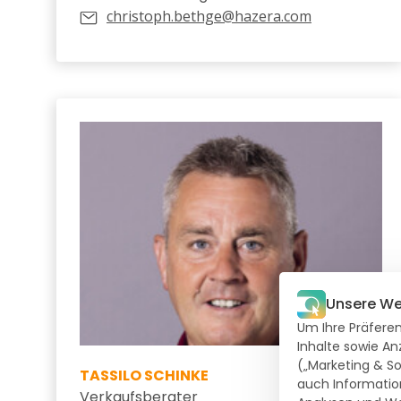
christoph.bethge@hazera.com
Unsere We
Um Ihre Präferen
Inhalte sowie An
(„Marketing & So
TASSILO SCHINKE
auch Information
Verkaufsberater