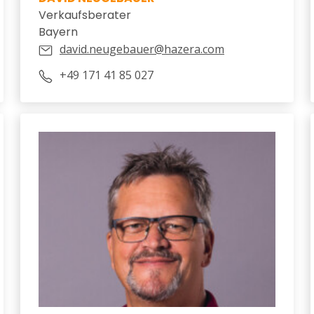
Verkaufsberater
Bayern
david.neugebauer@hazera.com
+49 171 41 85 027