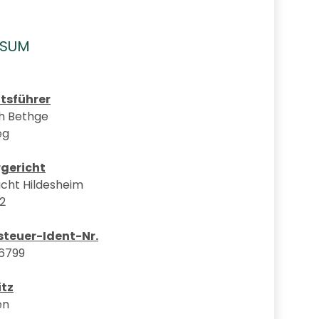
SSUM
tsführer
h Bethge
eg
rgericht
cht Hildesheim
62
teuer-Ident-Nr.
6799
itz
en