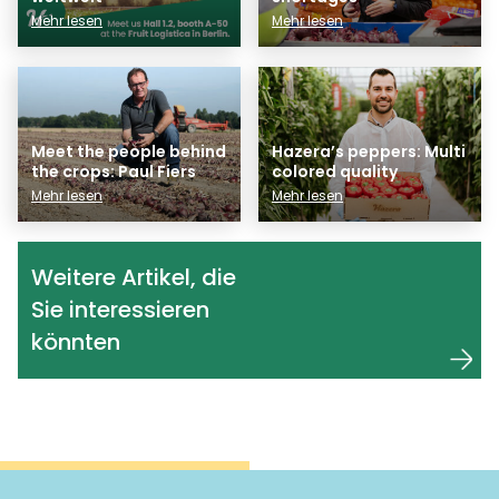
Mehr lesen
Mehr lesen
Meet the people behind
Hazera’s peppers: Multi
the crops: Paul Fiers
colored quality
Mehr lesen
Mehr lesen
Weitere Artikel, die
Sie interessieren
könnten