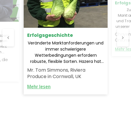
Erfolg
Zu
Marktan
und Tra
unserer
und ein
Chayen
Erfolgsgeschichte
azera
Onions
eren
Veränderte Marktanforderungen und
ment
immer schwierigere
Mehr le
m
Wetterbedingungen erfordern
en zu
 die
robuste, flexible Sorten.
Hazera hat
 Handels
uns marktführende Sorten zur
ür die
Mr. Tom Simmons, Riviera
Verfügung gestellt, die unsere
pas.
Produce in Cornwall, UK
Produktionsleistung maximieren und
eine konstante Leistung erbringen.
Mehr lesen