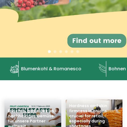
Blumenkohl & Romanesco
Bohnen
Hardness and skin
Frisches, gesundes und
firmness in onions
nachhaltiges Gemüse
crucial for retail,
für unsere Partner
especially during
weltweit
shortages