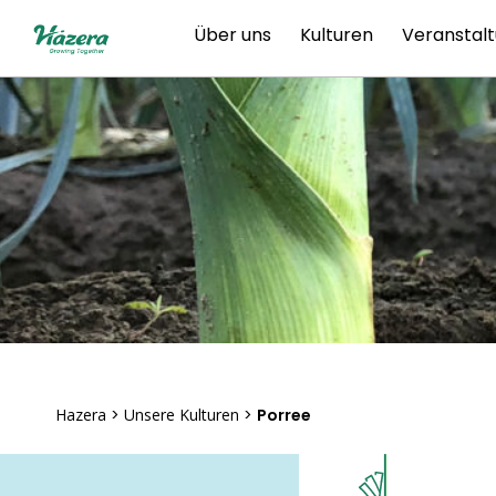
Zum
Über uns
Kulturen
Veranstal
Inhalt
springen
Hazera
>
Unsere Kulturen
>
Porree