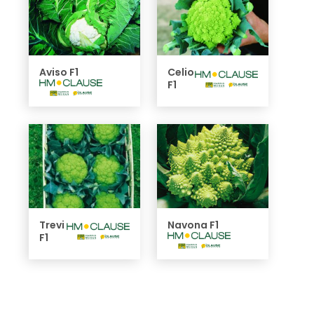
Aviso F1
Celio
F1
Trevi
Navona F1
F1