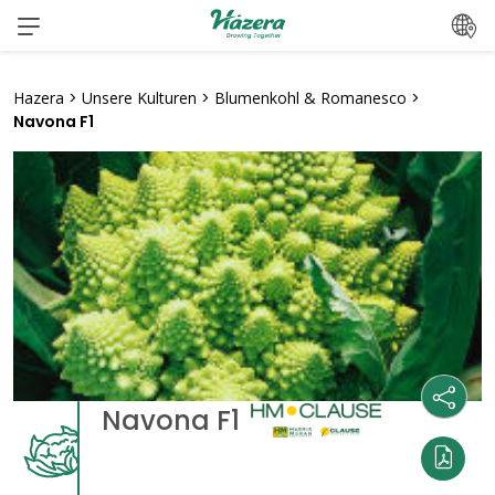
Zum
Inhalt
springen
Hazera
>
Unsere Kulturen
>
Blumenkohl & Romanesco
>
Navona F1
Navona F1