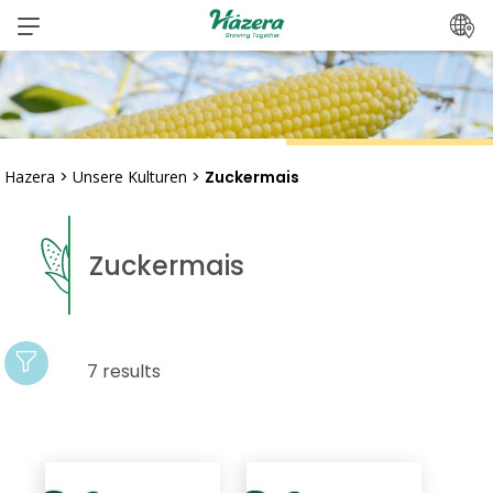
Zum
Inhalt
springen
Hazera
>
Unsere Kulturen
>
Zuckermais
Zuckermais
7 results