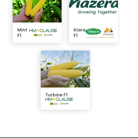
Mint
Kiara
F1
F1
Turbine F1