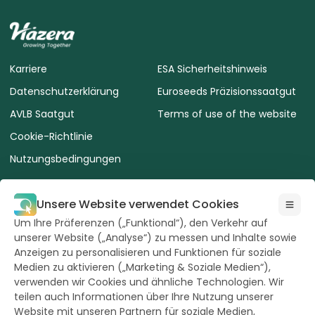
Karriere
ESA Sicherheitshinweis
Datenschutzerklärung
Euroseeds Präzisionssaatgut
AVLB Saatgut
Terms of use of the website
Cookie-Richtlinie
Nutzungsbedingungen
Unsere Website verwendet Cookies
Um Ihre Präferenzen („Funktional“), den Verkehr auf
unserer Website („Analyse“) zu messen und Inhalte sowie
Alle Rechte
Anzeigen zu personalisieren und Funktionen für soziale
vorbehalten durch
Hazera 2026
Medien zu aktivieren („Marketing & Soziale Medien“),
verwenden wir Cookies und ähnliche Technologien. Wir
teilen auch Informationen über Ihre Nutzung unserer
Bleiben Sie auf dem Laufenden
Website mit unseren Partnern für soziale Medien,