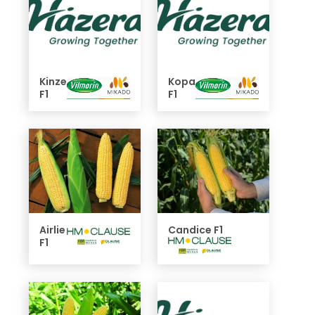
Kinze
Kopa
F1
F1
Airlie
Candice F1
F1