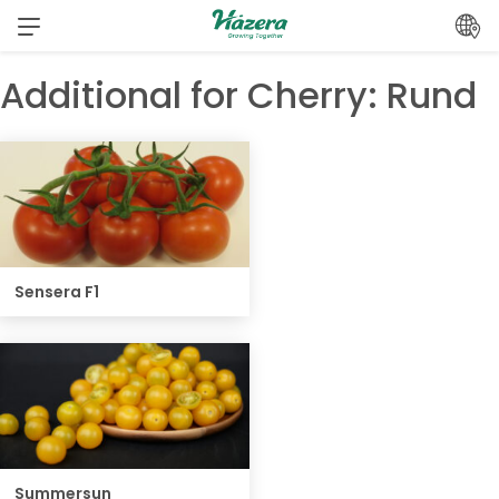
Zum
Inhalt
springen
Additional for Cherry:
Rund
Sensera F1
Summersun