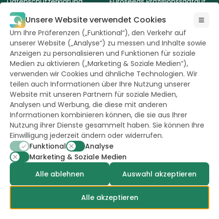
Datenschutzerklärung
Euroseeds Präzisionssaatgut
AVLB Saatgut
Terms of use of the website
Unsere Website verwendet Cookies
Cookie-Richtlinie
Um Ihre Präferenzen („Funktional“), den Verkehr auf
unserer Website („Analyse“) zu messen und Inhalte sowie
Nutzungsbedingungen
Anzeigen zu personalisieren und Funktionen für soziale
Medien zu aktivieren („Marketing & Soziale Medien“),
verwenden wir Cookies und ähnliche Technologien. Wir
teilen auch Informationen über Ihre Nutzung unserer
Website mit unseren Partnern für soziale Medien,
Analysen und Werbung, die diese mit anderen
Alle Rechte
vorbehalten durch
Informationen kombinieren können, die sie aus Ihrer
Hazera 2026
Nutzung ihrer Dienste gesammelt haben. Sie können Ihre
Einwilligung jederzeit ändern oder widerrufen.
Funktional
Analyse
Bleiben Sie auf dem Laufenden
Marketing & Soziale Medien
Alle ablehnen
Auswahl akzeptieren
Alle akzeptieren
powerd by
opus