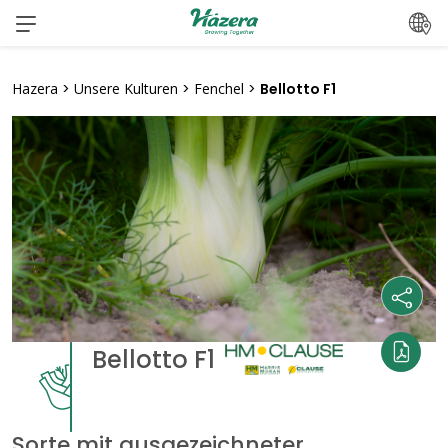
Zum
Inhalt
springen
Hazera
>
Unsere Kulturen
>
Fenchel
>
Bellotto F1
Bellotto F1
Sorte mit ausgezeichneter