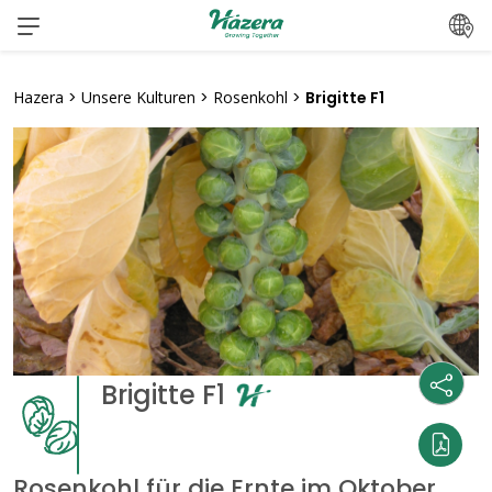
Zum
Inhalt
springen
Hazera
>
Unsere Kulturen
>
Rosenkohl
>
Brigitte F1
Brigitte F1
Rosenkohl für die Ernte im Oktober