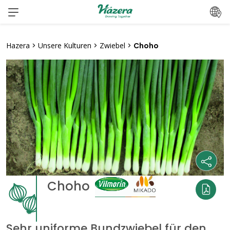
Zum
Inhalt
springen
Hazera
>
Unsere Kulturen
>
Zwiebel
>
Choho
Choho
Sehr uniforme Bundzwiebel für den