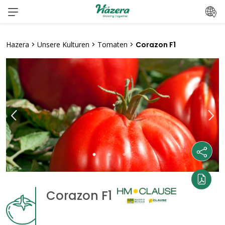
Zum
Inhalt
springen
Hazera
>
Unsere Kulturen
>
Tomaten
>
Corazon F1
Corazon F1