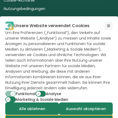
Cookie-Richtlinie
Nutzungsbedingungen
Unsere Website verwendet Cookies
Um Ihre Präferenzen („Funktional“), den Verkehr auf
unserer Website („Analyse“) zu messen und Inhalte sowie
Alle Rechte
Anzeigen zu personalisieren und Funktionen für soziale
vorbehalten durch
Hazera 2026
Medien zu aktivieren („Marketing & Soziale Medien“),
verwenden wir Cookies und ähnliche Technologien. Wir
teilen auch Informationen über Ihre Nutzung unserer
Bleiben Sie auf dem Laufenden
Website mit unseren Partnern für soziale Medien,
Analysen und Werbung, die diese mit anderen
Informationen kombinieren können, die sie aus Ihrer
Nutzung ihrer Dienste gesammelt haben. Sie können Ihre
Einwilligung jederzeit ändern oder widerrufen.
powerd by
opus
Funktional
Analyse
Marketing & Soziale Medien
Alle ablehnen
Auswahl akzeptieren