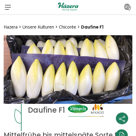
Zum
Inhalt
springen
Hazera
>
Unsere Kulturen
>
Chicorée
>
Daufine F1
Daufine F1
Mittelfrühe bis mittelspäte Sorte für