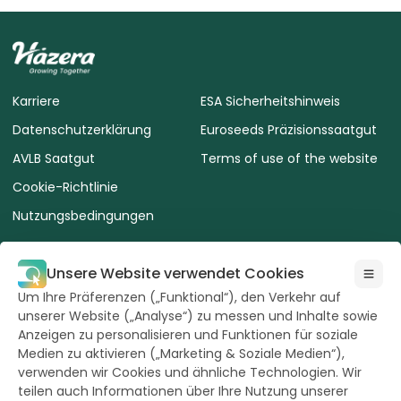
Karriere
ESA Sicherheitshinweis
Datenschutzerklärung
Euroseeds Präzisionssaatgut
AVLB Saatgut
Terms of use of the website
Cookie-Richtlinie
Nutzungsbedingungen
Unsere Website verwendet Cookies
Um Ihre Präferenzen („Funktional“), den Verkehr auf
unserer Website („Analyse“) zu messen und Inhalte sowie
Alle Rechte
Anzeigen zu personalisieren und Funktionen für soziale
vorbehalten durch
Hazera 2026
Medien zu aktivieren („Marketing & Soziale Medien“),
verwenden wir Cookies und ähnliche Technologien. Wir
teilen auch Informationen über Ihre Nutzung unserer
Bleiben Sie auf dem Laufenden