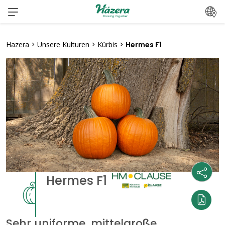
Zum
Inhalt
springen
Hazera
>
Unsere Kulturen
>
Kürbis
>
Hermes F1
Hermes F1
Sehr uniforme, mittelgroße