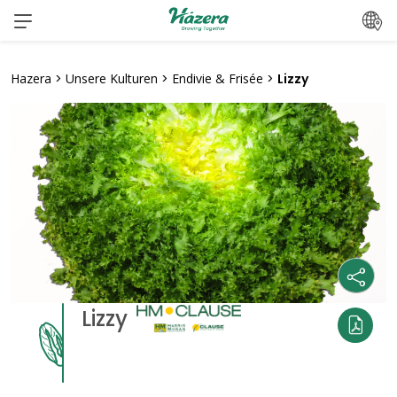
Zum
Inhalt
springen
Hazera
>
Unsere Kulturen
>
Endivie & Frisée
>
Lizzy
Lizzy