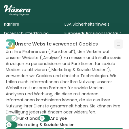
Karriere
ESA Sicherheitshinweis
Datenschutzerklärung
Euroseeds Präzisionssaatgut
AVLB Saatgut
Terms of use of the website
Unsere Website verwendet Cookies
Um Ihre Präferenzen („Funktional“), den Verkehr auf
Cookie-Richtlinie
unserer Website („Analyse“) zu messen und Inhalte sowie
Nutzungsbedingungen
Anzeigen zu personalisieren und Funktionen für soziale
Medien zu aktivieren („Marketing & Soziale Medien“),
verwenden wir Cookies und ähnliche Technologien. Wir
teilen auch Informationen über Ihre Nutzung unserer
Website mit unseren Partnern für soziale Medien,
Analysen und Werbung, die diese mit anderen
Alle Rechte
Informationen kombinieren können, die sie aus Ihrer
vorbehalten durch
Hazera 2026
Nutzung ihrer Dienste gesammelt haben. Sie können Ihre
Einwilligung jederzeit ändern oder widerrufen.
Funktional
Analyse
Bleiben Sie auf dem Laufenden
Marketing & Soziale Medien