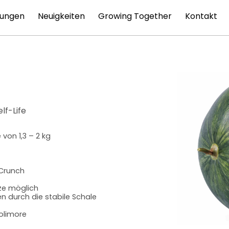
tungen
Neuigkeiten
Growing Together
Kontakt
lf-Life
von 1,3 – 2 kg
 Crunch
nze möglich
n durch die stabile Schale
olimore