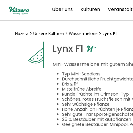
Zum
Über uns
Kulturen
Veranstal
Inhalt
springen
Hazera
>
Unsere Kulturen
>
Wassermelone
>
Lynx F1
Lynx F1
Mini-Wassermelone mit gutem She
Typ Mini-Seedless
Durchschnittliche Fruchtgewichte 
Brix ≥ 11°
Mittelfrühe Abreife
Runde Früchte im Crimson-Typ
Schönes, rotes Fruchtfleisch mit
Sehr wüchsige Pflanze
Hohe Anzahl an Früchten je Pfla
Sehr gute Transporteigenschafte
25 % Bestäuber mit aufpflanzen
Geeignete Bestäuber: Minipool, P