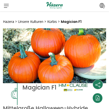
Zum
Inhalt
springen
Hazera
>
Unsere Kulturen
>
Kürbis
>
Magician F1
Magician F1
Mittelgroße Halloween-Hybride