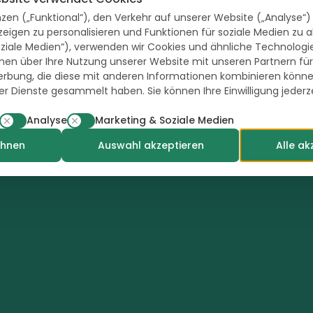
zen („Funktional“), den Verkehr auf unserer Website („Analyse“
zeigen zu personalisieren und Funktionen für soziale Medien zu a
60 - 90 Tage
ziale Medien“), verwenden wir Cookies und ähnliche Technologien
en über Ihre Nutzung unserer Website mit unseren Partnern für
rbung, die diese mit anderen Informationen kombinieren können
rer Dienste gesammelt haben. Sie können Ihre Einwilligung jederz
Kontaktieren Sie einen lokalen
Spezialisten
Analyse
Marketing & Soziale Medien
ehnen
Auswahl akzeptieren
Alle ak