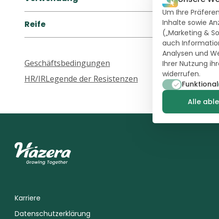
Um Ihre Präferen
Inhalte sowie An
Reife
(„Marketing & So
auch Information
Analysen und We
Geschäftsbedingungen
Ihrer Nutzung ih
widerrufen.
HR/IR
Legende der Resistenzen
Funktional
Alle abl
Karriere
Datenschutzerklärung