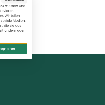
) zu messen und
ktivieren
. Wir teilen
 soziale Medien,
, die sie aus
eit ändern oder
zeptieren