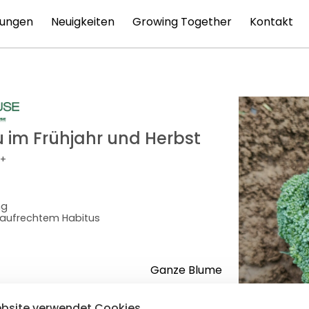
tungen
Neuigkeiten
Growing Together
Kontakt
 im Frühjahr und Herbst
 +
ng
t aufrechtem Habitus
Ganze Blume
Frischmarkt
bsite verwendet Cookies