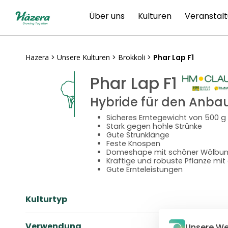
Zum
Über uns
Kulturen
Veranstal
Inhalt
springen
Hazera
>
Unsere Kulturen
>
Brokkoli
>
Phar Lap F1
Phar Lap F1
Hybride für den Anbau
Sicheres Erntegewicht von 500 g
Stark gegen hohle Strünke
Gute Strunklänge
Feste Knospen
Domeshape mit schöner Wölbu
Kräftige und robuste Pflanze mi
Gute Ernteleistungen
Kulturtyp
Verwendung
Unsere We