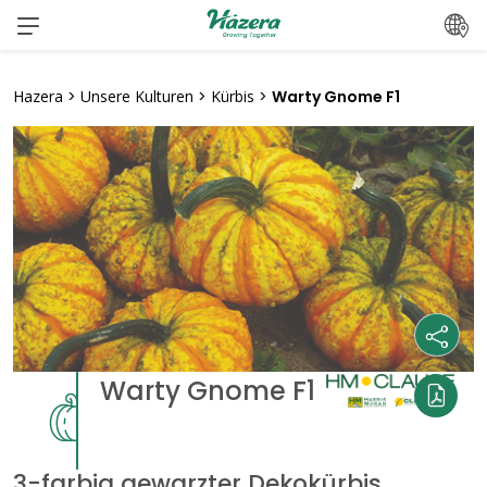
Zum
Inhalt
springen
Hazera
>
Unsere Kulturen
>
Kürbis
>
Warty Gnome F1
Warty Gnome F1
3-farbig gewarzter Dekokürbis