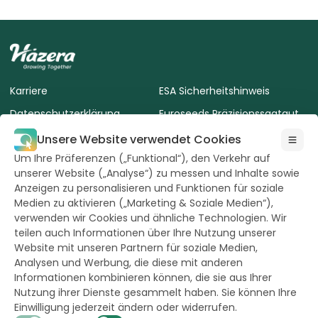
Karriere
ESA Sicherheitshinweis
Datenschutzerklärung
Euroseeds Präzisionssaatgut
AVLB Saatgut
Terms of use of the website
Unsere Website verwendet Cookies
Um Ihre Präferenzen („Funktional“), den Verkehr auf
Cookie-Richtlinie
unserer Website („Analyse“) zu messen und Inhalte sowie
Nutzungsbedingungen
Anzeigen zu personalisieren und Funktionen für soziale
Medien zu aktivieren („Marketing & Soziale Medien“),
verwenden wir Cookies und ähnliche Technologien. Wir
teilen auch Informationen über Ihre Nutzung unserer
Website mit unseren Partnern für soziale Medien,
Analysen und Werbung, die diese mit anderen
Alle Rechte
Informationen kombinieren können, die sie aus Ihrer
vorbehalten durch
Hazera 2026
Nutzung ihrer Dienste gesammelt haben. Sie können Ihre
Einwilligung jederzeit ändern oder widerrufen.