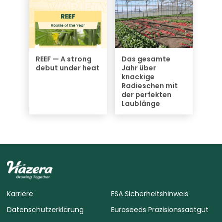
REEF — A strong
Das gesamte
debut under heat
Jahr über
knackige
Radieschen mit
der perfekten
Laublänge
Karriere
ESA Sicherheitshinweis
Datenschutzerklärung
Euroseeds Präzisionssaatgut