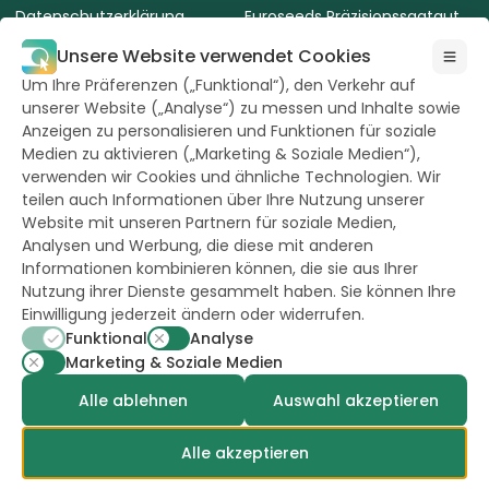
Datenschutzerklärung
Euroseeds Präzisionssaatgut
AVLB Saatgut
Terms of use of the website
Unsere Website verwendet Cookies
Um Ihre Präferenzen („Funktional“), den Verkehr auf
Cookie-Richtlinie
unserer Website („Analyse“) zu messen und Inhalte sowie
Nutzungsbedingungen
Anzeigen zu personalisieren und Funktionen für soziale
Medien zu aktivieren („Marketing & Soziale Medien“),
verwenden wir Cookies und ähnliche Technologien. Wir
teilen auch Informationen über Ihre Nutzung unserer
Website mit unseren Partnern für soziale Medien,
Analysen und Werbung, die diese mit anderen
Alle Rechte
vorbehalten durch
Informationen kombinieren können, die sie aus Ihrer
Hazera 2026
Nutzung ihrer Dienste gesammelt haben. Sie können Ihre
Einwilligung jederzeit ändern oder widerrufen.
Funktional
Analyse
Bleiben Sie auf dem Laufenden
Marketing & Soziale Medien
Alle ablehnen
Auswahl akzeptieren
Alle akzeptieren
powerd by
opus