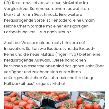
gesunden Snack-Tomatensorten, allen voran der
Cherrytomate Windsor. „Diese Sorte punktet mit
hoher Virusresistenz, einer hervorragenden
Ertragsstärke, einer Haltbarkeit von 21 Tagen und
einem nachhaltigeren Produktionsprozess“, erklärt
Michał. „Mit der neuen gelben Cherrytomate HA
49040, der ersten gelben Cherrytomate mit ToBRFV
(IR) Resistenz, setzen wir neue Maßstäbe im
Vergleich zur Summersun, einem bewährten
Marktführer im Geschmack. Eine weitere
herausragende Sorte ist Tentadero, eine umami-
reiche Cherrytomate mit einer einzigartigen
Farbgebung von Grün nach Braun.“
Auch bei Wassermelonen setzt Hazera auf
Innovation. Sorten wie Exotica, Lynx, die Exceed-
Reihe und die neue Mufasa (Tiger-Typ) bieten eine
herausragende Auswahl. „Diese handlichen,
kernlosen Wassermelonen sind das ganze Jahr über