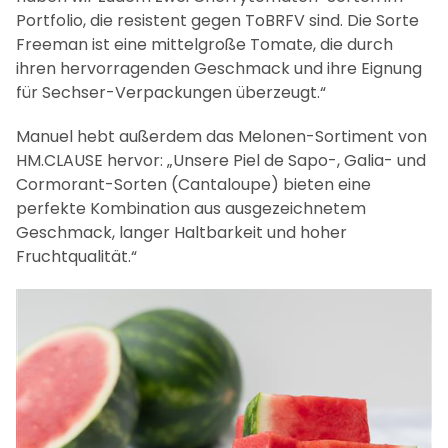
Das Sortiment von HM.CLAUSE
Unsere Ochsenherz-Tomaten, darunter Dossimo
und Flamansun, bieten ein beeindruckendes
Farbspektrum von leuchtendem Rot über Braun bis
hin zu Gelb“, sagt Manuel. „Mit Intuitivo und Curioso
haben wir zudem zwei Cherrytomaten-Sorten im
Portfolio, die resistent gegen ToBRFV sind. Die Sorte
Freeman ist eine mittelgroße Tomate, die durch
ihren hervorragenden Geschmack und ihre Eignung
für Sechser-Verpackungen überzeugt.“
Manuel hebt außerdem das Melonen-Sortiment von
HM.CLAUSE hervor: „Unsere Piel de Sapo-, Galia- und
Cormorant-Sorten (Cantaloupe) bieten eine
perfekte Kombination aus ausgezeichnetem
Geschmack, langer Haltbarkeit und hoher
Fruchtqualität.“