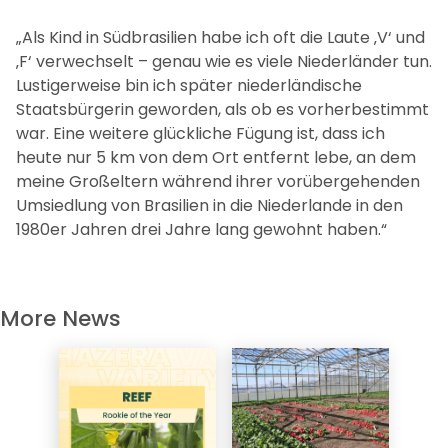
Wachstum sollte immer eine gemeinsame Reise sein
– sei es mit Kollegen oder Kunden. Es geht darum,
gemeinsam zu arbeiten, nicht isoliert.“
Erzählen Sie uns etwas Interessantes oder
Lustiges über sich, das die meisten Menschen
nicht wissen.
„Als Kind in Südbrasilien habe ich oft die Laute ‚V‘ und
‚F‘ verwechselt – genau wie es viele Niederländer tun.
Lustigerweise bin ich später niederländische
Staatsbürgerin geworden, als ob es vorherbestimmt
war. Eine weitere glückliche Fügung ist, dass ich
heute nur 5 km von dem Ort entfernt lebe, an dem
meine Großeltern während ihrer vorübergehenden
Umsiedlung von Brasilien in die Niederlande in den
1980er Jahren drei Jahre lang gewohnt haben.“