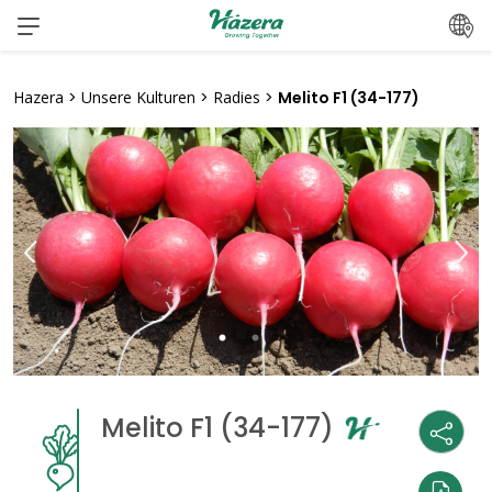
Zum
Inhalt
springen
Hazera
>
Unsere Kulturen
>
Radies
>
Melito F1 (34-177)
Melito F1 (34-177)