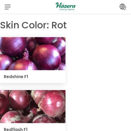
Zum
Inhalt
springen
Skin Color:
Rot
Redshine F1
Redflash F1