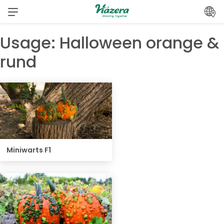
Zum
Inhalt
springen
Usage:
Halloween orange &
rund
Miniwarts F1